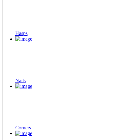
Hasps
Nails
Corners