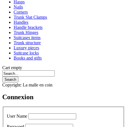
Hasps
Nails
Corners
Trunk Slat Clamps
Handles
Handle brackets
Trunk Hinges
Suitcases items
Trunk structure
Luxury pieces
Suitcase locks
Books and gifts
Cart empty
Copyright: La malle en coin
Connexion
User Name
Password