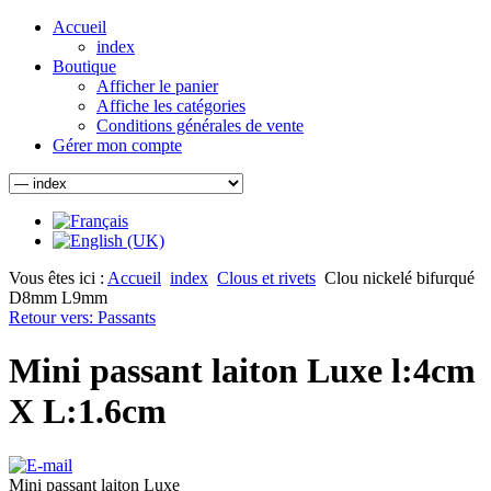
Accueil
index
Boutique
Afficher le panier
Affiche les catégories
Conditions générales de vente
Gérer mon compte
Vous êtes ici :
Accueil
index
Clous et rivets
Clou nickelé bifurqué
D8mm L9mm
Retour vers: Passants
Mini passant laiton Luxe l:4cm
X L:1.6cm
Mini passant laiton Luxe