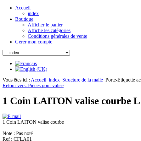
Accueil
index
Boutique
Afficher le panier
Affiche les catégories
Conditions générales de vente
Gérer mon compte
Vous êtes ici :
Accueil
index
Structure de la malle
Porte-Etiquette ac
Retour vers: Pieces pour valise
1 Coin LAITON valise courbe 
1 Coin LAITON valise courbe
Note : Pas noté
Ref : CFLA01